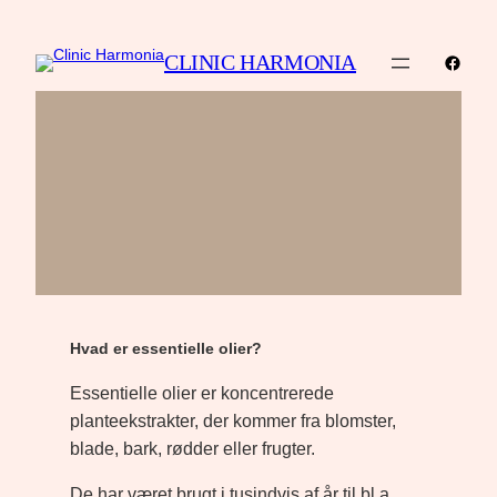
CLINIC HARMONIA
Faceb
Hvad er essentielle olier?
Essentielle olier er koncentrerede
planteekstrakter, der kommer fra blomster,
blade, bark, rødder eller frugter.
De har været brugt i tusindvis af år til bl.a.