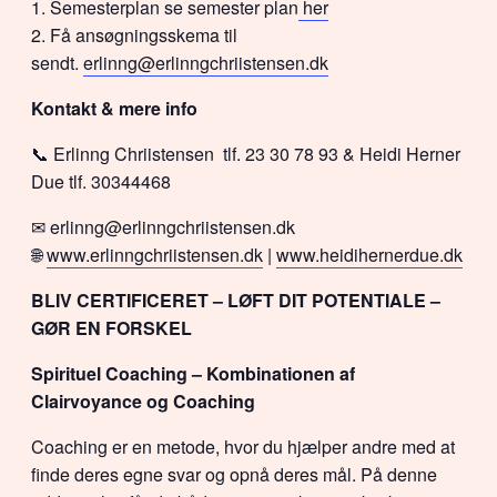
Semesterplan se semester plan
her
Få ansøgningsskema til
sendt.
erlinng@erlinngchriistensen.dk
Kontakt & mere info
📞 Erlinng Chriistensen tlf. 23 30 78 93 & Heidi Herner
Due tlf. 30344468
✉ erlinng@erlinngchriistensen.dk
🌐
www.erlinngchriistensen.dk
|
www.heidihernerdue.dk
BLIV CERTIFICERET – LØFT DIT POTENTIALE –
GØR EN FORSKEL
Spirituel Coaching – Kombinationen af
Clairvoyance og Coaching
Coaching er en metode, hvor du hjælper andre med at
finde deres egne svar og opnå deres mål. På denne