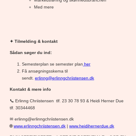
Markedsføring og skønhedsbranchen
Med mere
✦ Tilmelding & kontakt
Sådan søger du ind:
Semesterplan se semester plan
her
Få ansøgningsskema til
sendt.
erlinng@erlinngchriistensen.dk
Kontakt & mere info
📞 Erlinng Chriistensen tlf. 23 30 78 93 & Heidi Herner Due
tlf. 30344468
✉ erlinng@erlinngchriistensen.dk
🌐
www.erlinngchriistensen.dk
|
www.heidihernerdue.dk